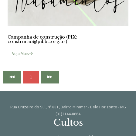
Campanha de construção (PIX:
construcao@pibbc.org.br)
Veja Mais
1
Rua Cruzeiro do Sul, Nº 881, Bairro Miramar - Belo Horizonte - MG
(31)3144-8664
Cultos